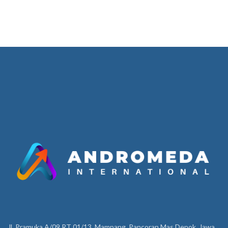
Jl. Pramuka A/09 RT 01/13, Mampang, Pancoran Mas Depok, Jawa